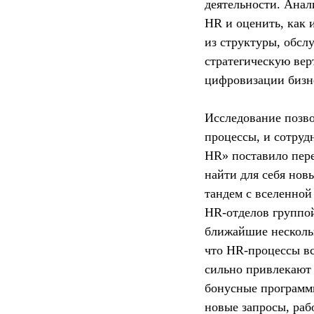
деятельности. Анал
HR и оценить, как 
из структуры, обс
стратегическую вер
цифровизации бизн
Исследование позво
процессы, и сотруд
HR» поставило пере
найти для себя нов
тандем с вселенно
HR-отделов группой
ближайшие нескольк
что HR-процессы вс
сильно привлекают
бонусные программы
новые запросы, раб