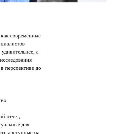
 как современные
ециалистов
 удивительнее, а
 исследования
 в перспективе до
тво
ий отчет,
туальные для
ать доступные на