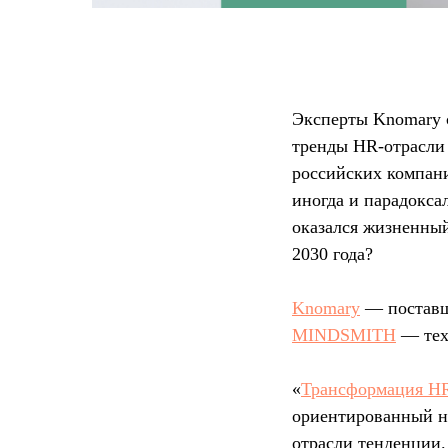
Эксперты Knomary 
тренды HR-отрасли
российских компани
иногда и парадокса
оказался жизненный
2030 года?
Knomary
— поставщ
MINDSMITH
— тех
«
Трансформация HR
ориентированный на
отрасли тенденции.