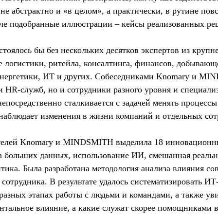
 не абстрактно и «в целом», а практически, в рутине пов
аче подобранные иллюстрации – кейсы реализованных ре
стоялось бы без нескольких десятков экспертов из круп
 логистики, ритейла, консалтинга, финансов, добывающ
нергетики, ИТ и других. Собеседниками Knomary и MI
и HR-служб, но и сотрудники разного уровня и специализ
 непосредственно сталкивается с задачей менять процесс
наблюдает изменения в жизни компаний и отдельных сот
телей Knomary и MINDSMITH выделила 18 инновационны
а больших данных, использование ИИ, смешанная реальн
тика. Была разработана методология анализа влияния с
сотрудника. В результате удалось систематизировать ИТ
разных этапах работы с людьми и командами, а также уви
нтальное влияние, а какие служат скорее помощниками 