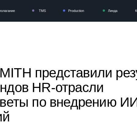
TMS
Production
Линда
Контакты
MITH представили рез
ендов HR-отрасли
оветы по внедрению И
ий