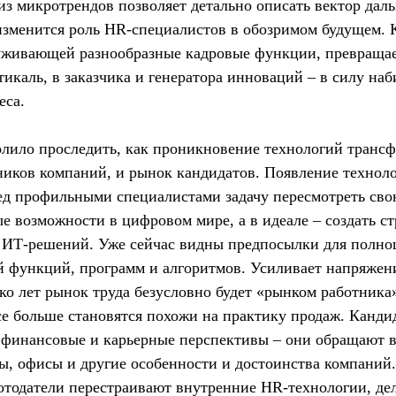
из микротрендов позволяет детально описать вектор дал
изменится роль HR-специалистов в обозримом будущем. 
луживающей разнообразные кадровые функции, превраща
тикаль, в заказчика и генератора инноваций – в силу н
еса.
лило проследить, как проникновение технологий транс
ников компаний, и рынок кандидатов. Появление техноло
д профильными специалистами задачу пересмотреть сво
ые возможности в цифровом мире, а в идеале – создать с
й ИТ-решений. Уже сейчас видны предпосылки для полно
 функций, программ и алгоритмов. Усиливает напряжени
о лет рынок труда безусловно будет «рынком работника
е больше становятся похожи на практику продаж. Кандид
 финансовые и карьерные перспективы – они обращают в
, офисы и другие особенности и достоинства компаний.
отодатели перестраивают внутренние HR-технологии, дел