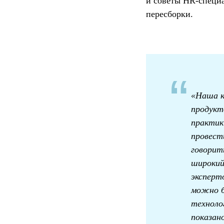
и советы HR-специ
пересборки.
“
«Наша к
продукт
практик
провест
говорит
широкий
эксперт
можно б
техноло
показан