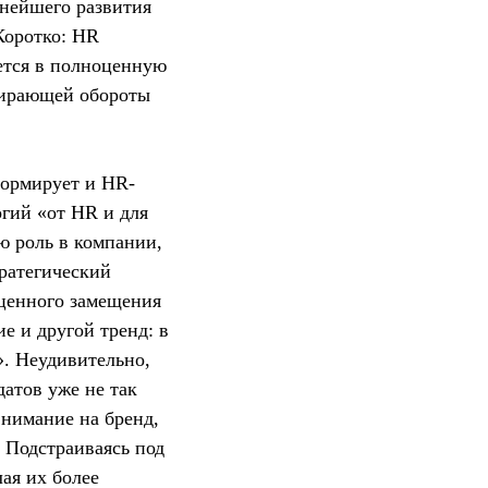
ьнейшего развития
Коротко: HR
ется в полноценную
абирающей обороты
формирует и HR-
гий «от HR и для
ю роль в компании,
тратегический
ценного замещения
е и другой тренд: в
». Неудивительно,
атов уже не так
нимание на бренд,
 Подстраиваясь под
ая их более