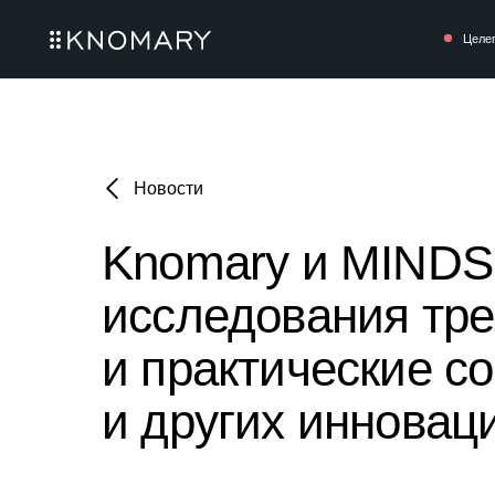
Целеполагание
Новости
Knomary и MINDS
исследования тр
и практические с
и других инновац