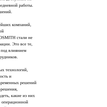
седневной работы.
шений.
нейших компаний,
ей
NDSMITH стали не
ации. Это все те,
ы под влиянием
рудников.
х технологий,
ость и
овременных решений
-решения,
деть, какие из них
в операционной