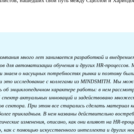
алистов, нашедших свой путь между Сциллой и Харибд
омпания много лет занимается разработкой и внедрение
ов для автоматизации обучения и других HR-процессов. 
и знаем о насущных потребностях рынка и поэтому был
и это исследование с коллегами из MINDSMITH. Мы мо
ь об энциклопедичном характере работы: в нем рассмот
 спектр актуальных инноваций и задействовано множес
ов сектора. При этом все старались сделать материал к
олее прикладным. В нем названы действительно востре
гические изменения, описано, как они влияют на HR-проц
о, как с помощью искусственного интеллекта и других но