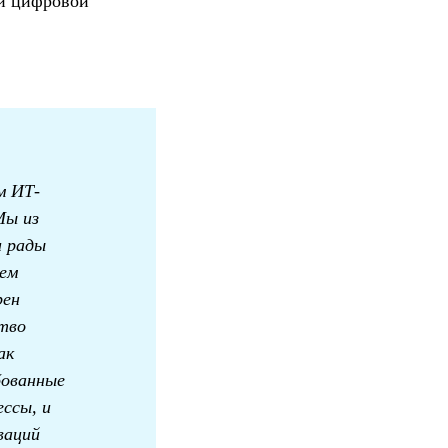
ой цифровой
м ИТ-
Мы из
и рады
жем
рен
тво
ак
бованные
ессы, и
ваций