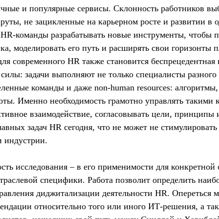
чные и популярные сервисы. Склонность работников вы
уты, не зацикленные на карьерном росте и развитии в 
 HR-команды разрабатывать новые инструменты, чтобы 
ка, моделировать его путь и расширять свои горизонты 
ля современного HR также становится беспрецедентная 
силы: задачи выполняют не только специалисты разного 
еленные команды и даже non-human resources: алгоритмы,
оты. Именно необходимость грамотно управлять такими 
тивное взаимодействие, согласовывать цели, принципы и
главных задач HR сегодня, что не может не стимулироват
и индустрии.
сть исследования – в его применимости для конкретной 
отраслевой специфики. Работа позволит определить наиб
равления диджитализации деятельности HR. Опереться 
ендации относительно того или иного ИТ-решения, а та