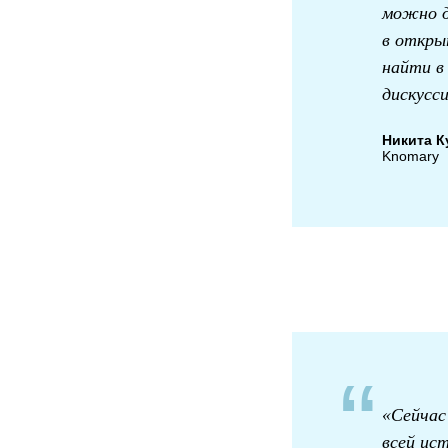
можно д
в откры
найти в 
дискусси
Никита К
Knomary
“
«Сейчас
всей ис