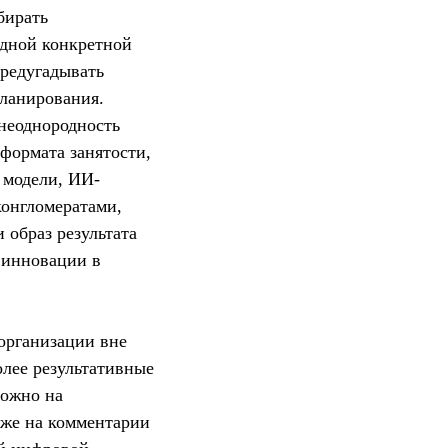
бирать
одной конкретной
предугадывать
планирования.
неоднородность
формата занятости,
 модели, ИИ-
конгломератами,
 образ результата
ь инновации в
организации вне
олее результативные
можно на
кже на комментарии