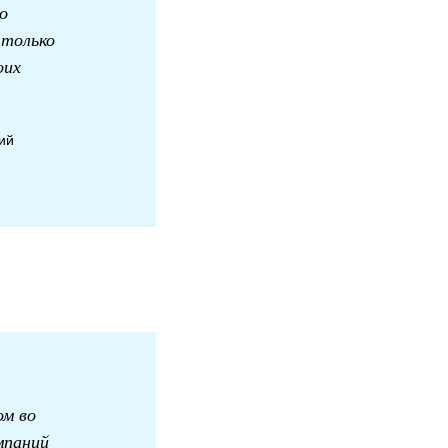
о
 только
оих
ний
ом во
мпаний