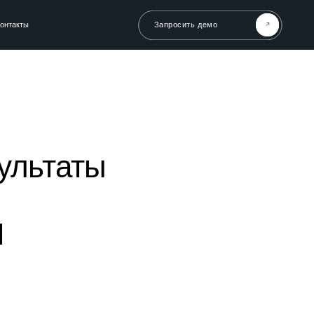
Запросить демо
ультаты
И